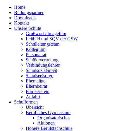
Home
Bildungspartner
Downloads
Kontakt
Unsere Schule
Grußwort / Imagefilm
Leitbild und SQV der GSW
Schulleitungsteam
Kollegium
Personalrat
Schülervertretung
Verbindungslehrer
Schulsozialarbeit
Schulseelsorge
Ehemalige
Elternbeirat
Förderverein
Anfahrt
Schulformen
Übersicht
Berufliches Gymnasium
Organisatorisches
Aktionen
Höhere Berufsfachschule