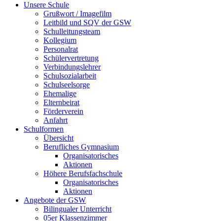
Unsere Schule
Grußwort / Imagefilm
Leitbild und SQV der GSW
Schulleitungsteam
Kollegium
Personalrat
Schülervertretung
Verbindungslehrer
Schulsozialarbeit
Schulseelsorge
Ehemalige
Elternbeirat
Förderverein
Anfahrt
Schulformen
Übersicht
Berufliches Gymnasium
Organisatorisches
Aktionen
Höhere Berufsfachschule
Organisatorisches
Aktionen
Angebote der GSW
Bilingualer Unterricht
05er Klassenzimmer