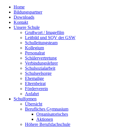
Home
Bildungspartner
Downloads
Kontakt
Unsere Schule
Grußwort / Imagefilm
Leitbild und SQV der GSW
Schulleitungsteam
Kollegium
Personalrat
Schülervertretung
Verbindungslehrer
Schulsozialarbeit
Schulseelsorge
Ehemalige
Elternbeirat
Förderverein
Anfahrt
Schulformen
Übersicht
Berufliches Gymnasium
Organisatorisches
Aktionen
Höhere Berufsfachschule