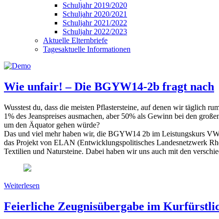
Schuljahr 2019/2020
Schuljahr 2020/2021
Schuljahr 2021/2022
Schuljahr 2022/2023
Aktuelle Elternbriefe
Tagesaktuelle Informationen
Wie unfair! – Die BGYW14-2b fragt nach
Wusstest du, dass die meisten Pflastersteine, auf denen wir täglich
1% des Jeanspreises ausmachen, aber 50% als Gewinn bei den großen 
um den Äquator gehen würde?
Das und viel mehr haben wir, die BGYW14 2b im Leistungskurs VWL v
das Projekt von ELAN (Entwicklungspolitisches Landesnetzwerk Rhei
Textilien und Natursteine. Dabei haben wir uns auch mit den verschi
Weiterlesen
Feierliche Zeugnisübergabe im Kurfürstli