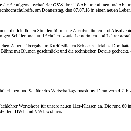
dete die Schulgemeinschaft der GSW ihre 118 Abiturientinnen und Abit
chhochschulreife, am Donnerstag, den 07.07.16 in einen neuen Lebens
nen die feierlichen Stunden für unsere Absolventinnen und Absolvent
nigen Schülerinnen und Schülern sowie Lehrerinnen und Lehrer gestalt
lichen Zeugnisübergabe im Kurfürstlichen Schloss zu Mainz. Dort hatte
ie Bühne mit Blumen geschmückt und die technischen Details gecheckt, 
hülerinnen und Schüler des Wirtschaftsgymnasiums. Denn vom 4.7. bis
chlehrer Workshops für unsere neuen 11er-Klassen an. Die rund 80 int
essensfeldern BWL und VWL widmen.