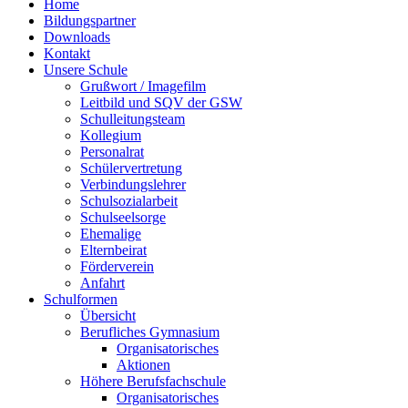
Home
Bildungspartner
Downloads
Kontakt
Unsere Schule
Grußwort / Imagefilm
Leitbild und SQV der GSW
Schulleitungsteam
Kollegium
Personalrat
Schülervertretung
Verbindungslehrer
Schulsozialarbeit
Schulseelsorge
Ehemalige
Elternbeirat
Förderverein
Anfahrt
Schulformen
Übersicht
Berufliches Gymnasium
Organisatorisches
Aktionen
Höhere Berufsfachschule
Organisatorisches