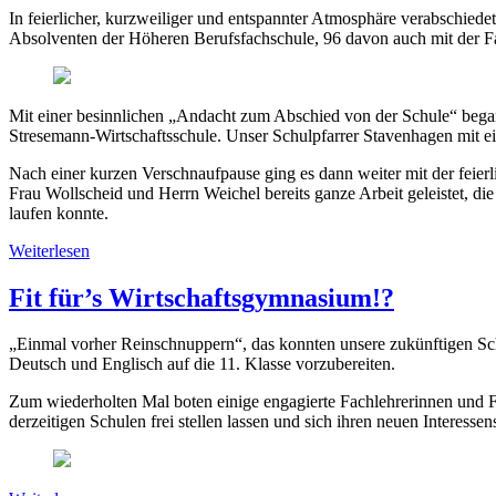
In feierlicher, kurzweiliger und entspannter Atmosphäre verabschie
Absolventen der Höheren Berufsfachschule, 96 davon auch mit der Fa
Mit einer besinnlichen „Andacht zum Abschied von der Schule“ began
Stresemann-Wirtschaftsschule. Unser Schulpfarrer Stavenhagen mit ei
Nach einer kurzen Verschnaufpause ging es dann weiter mit der feier
Frau Wollscheid und Herrn Weichel bereits ganze Arbeit geleistet, d
laufen konnte.
Weiterlesen
Fit für’s Wirtschaftsgymnasium!?
„Einmal vorher Reinschnuppern“, das konnten unsere zukünftigen Sc
Deutsch und Englisch auf die 11. Klasse vorzubereiten.
Zum wiederholten Mal boten einige engagierte Fachlehrerinnen und Fa
derzeitigen Schulen frei stellen lassen und sich ihren neuen Inter