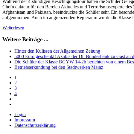
Während der 4-stündigen Besichtigungstour hatten die Schüler Gelege
Chefredakteur für den Bereich Aktuelles und Terrorismusexperte des 
Afghanistan und Pakistan, beeindruckte die Schüler sehr. Ein beson
aufgenommen. Auch im angrenzenden Regieraum wurde die Klasse fr
Weiterlesen
Weitere Beiträge ...
Hinter den Kulissen der Allgemeinen Zeitung
5000 Euro geschenkt! Azubis der Dt. Bundesbank zu Gast an
Die Schüler der Klasse BGYW 14-2b berichten von einem B
Betriebserkundung bei den Stadtwerken Mainz
1
2
3
4
Login
Impressum
Datenschutzerklärung