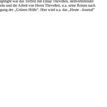
ghlight war das Treffen mit Elmar Theveßen, stellvertretender
eits und die Arbeit von Herrn Theveßen, u.a. seine Reisen nach
igung der „Grünen Hölle“. Hier wird u.a. das „Heute –Journal“