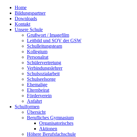
Home
Bildungspartner
Downloads
Kontakt
Unsere Schule
Grußwort / Imagefilm
Leitbild und SQV der GSW
Schulleitungsteam
Kollegium
Personalrat
Schülervertretung
Verbindungslehrer
Schulsozialarbeit
Schulseelsorge
Ehemalige
Elternbeirat
Förderverein
Anfahrt
Schulformen
Übersicht
Berufliches Gymnasium
Organisatorisches
Aktionen
Höhere Berufsfachschule