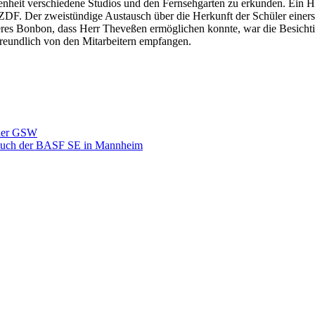
nheit verschiedene Studios und den Fernsehgarten zu erkunden. Ein Hi
ZDF. Der zweistündige Austausch über die Herkunft der Schüler einers
deres Bonbon, dass Herr Theveßen ermöglichen konnte, war die Besicht
eundlich von den Mitarbeitern empfangen.
 der GSW
esuch der BASF SE in Mannheim