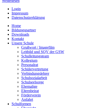
Weiterlesen
Login
Impressum
Datenschutzerklärung
Home
Bildungspartner
Downloads
Kontakt
Unsere Schule
Grußwort / Imagefilm
Leitbild und SQV der GSW
Schulleitungsteam
Kollegium
Personalrat
Schülervertretung
Verbindungslehrer
Schulsozialarbeit
Schulseelsorge
Ehemalige
Elternbeirat
Förderverein
Anfahrt
Schulformen