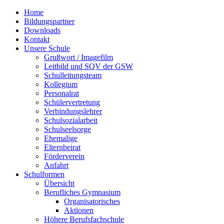
Home
Bildungspartner
Downloads
Kontakt
Unsere Schule
Grußwort / Imagefilm
Leitbild und SQV der GSW
Schulleitungsteam
Kollegium
Personalrat
Schülervertretung
Verbindungslehrer
Schulsozialarbeit
Schulseelsorge
Ehemalige
Elternbeirat
Förderverein
Anfahrt
Schulformen
Übersicht
Berufliches Gymnasium
Organisatorisches
Aktionen
Höhere Berufsfachschule