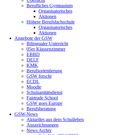
Übersicht
Berufliches Gymnasium
Organisatorisches
Aktionen
Höhere Berufsfachschule
Organisatorisches
Aktionen
Angebote der GSW
Bilingualer Unterricht
05er Klassenzimmer
EBBD
DELF
KMK
Berufsorientierung
GSW forscht
ECDL
Moodle
Schulsanitätsdienst
Fairtrade School
GSW goes Europe
Berufsberatung
GSW-News
Aktuelles aus dem Schulleben
Auszeichnungen
News Archiv