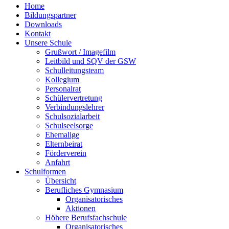
Home
Bildungspartner
Downloads
Kontakt
Unsere Schule
Grußwort / Imagefilm
Leitbild und SQV der GSW
Schulleitungsteam
Kollegium
Personalrat
Schülervertretung
Verbindungslehrer
Schulsozialarbeit
Schulseelsorge
Ehemalige
Elternbeirat
Förderverein
Anfahrt
Schulformen
Übersicht
Berufliches Gymnasium
Organisatorisches
Aktionen
Höhere Berufsfachschule
Organisatorisches