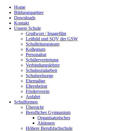
Home
Bildungspartner
Downloads
Kontakt
Unsere Schule
Grußwort / Imagefilm
Leitbild und SQV der GSW
Schulleitungsteam
Kollegium
Personalrat
Schülervertretung
Verbindungslehrer
Schulsozialarbeit
Schulseelsorge
Ehemalige
Elternbeirat
Förderverein
Anfahrt
Schulformen
Übersicht
Berufliches Gymnasium
Organisatorisches
Aktionen
Höhere Berufsfachschule