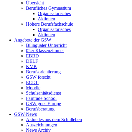
Übersicht
Berufliches Gymnasium
Organisatorisches
Aktionen
Höhere Berufsfachschule
Organisatorisches
Aktionen
Angebote der GSW
Bilingualer Unterricht
05er Klassenzimmer
EBBD
DELF
KMK
Berufsorientierung
GSW forscht
ECDL
Moodle
Schulsanitätsdienst
Fairtrade School
GSW goes Europe
Berufsberatung
GSW-News
Aktuelles aus dem Schulleben
Auszeichnungen
News Archiv