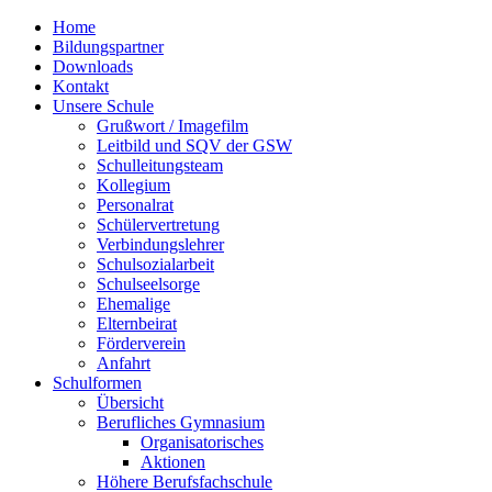
Home
Bildungspartner
Downloads
Kontakt
Unsere Schule
Grußwort / Imagefilm
Leitbild und SQV der GSW
Schulleitungsteam
Kollegium
Personalrat
Schülervertretung
Verbindungslehrer
Schulsozialarbeit
Schulseelsorge
Ehemalige
Elternbeirat
Förderverein
Anfahrt
Schulformen
Übersicht
Berufliches Gymnasium
Organisatorisches
Aktionen
Höhere Berufsfachschule